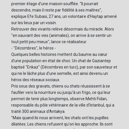
premier étage d'une maison soufflée. "Il pourrait
descendre, mais il reste par fidélité à ses maîtres",
explique Efe Subasi, 27 ans, un volontaire d'Haytap amené
sur les lieux par un voisin.
Retrouver des vivants relève désormais du miracle. Alors
"en sauvant des vies (animales), on arrive à se sentir un
tout petit peu mieux", lance ce réalisateur.
- "Décombres", le héros -
Quelques belles histoires mettent du baume au cœur
d'une population en état de choc. Un chat de Gaziantep
baptisé "Enkaz" (Décombres en turc), par son sauveteur et
qui ne le lâche plus d'une semelle, est ainsi devenu un
héros des réseaux sociaux.
Pris sous des gravats, chiens ou chats réussissent à se
faufiler vers la nourriture ou jusqu'à un frigo, ce qui leur
permet de tenir plus longtemps, observe Mehti Fidan,
responsable du pôle vétérinaire de la ville d'Istanbul, qui a
traité 300 animaux d'Antakya.
"Mais quand ils nous arrivent, les chats ont les pupilles
dilatées. Les chiens refusent qu'on les approche. Ils sont