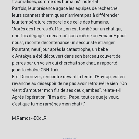
traumatisés, comme des humains", note-t-il.
Parfois, leur présence agace les équipes de recherche:
leurs scanners thermiques n'arrivent pas à différencier
leur température corporelle de celle des humains.
"Après des heures d'effort, on est tombé sur un chat qui,
une fois dégagé, a décampé sans même un +miaou+ pour
nous", raconte décontenancé un secouriste étranger.
Pourtant, neuf jour après la catastrophe, un bébé
d'Antakya a été découvert dans son berceau couvert de
pierres par un voisin qui cherchait son chat, a rapporté
jeudi la chaîne CNN Türk.
Erol Donmezer, rencontré devant la tente d'Haytap, est en
revanche au désespoir de ne pas avoir retrouvé le sien. "On
vient d'amputer mon fils de ses deux jambes", relate-t-il.
Après l'opération, "il m'a dit: +Papa, tout ce que je veux,
c'est que tu me ramènes mon chat+."
M.Ramos--ECdLR