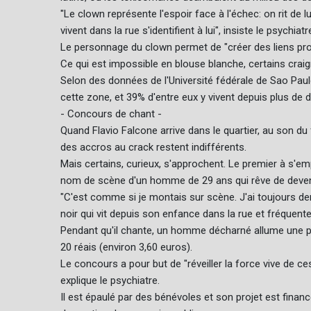
"Le clown représente l'espoir face à l'échec: on rit de lu
vivent dans la rue s'identifient à lui", insiste le psychia
Le personnage du clown permet de "créer des liens pr
Ce qui est impossible en blouse blanche, certains craig
Selon des données de l'Université fédérale de Sao Paul
cette zone, et 39% d'entre eux y vivent depuis plus de d
- Concours de chant -
Quand Flavio Falcone arrive dans le quartier, au son du f
des accros au crack restent indifférents.
Mais certains, curieux, s'approchent. Le premier à s'e
nom de scène d'un homme de 29 ans qui rêve de deveni
"C'est comme si je montais sur scène. J'ai toujours d
noir qui vit depuis son enfance dans la rue et fréquente 
Pendant qu'il chante, un homme décharné allume une pi
20 réais (environ 3,60 euros).
Le concours a pour but de "réveiller la force vive de c
explique le psychiatre.
Il est épaulé par des bénévoles et son projet est finan