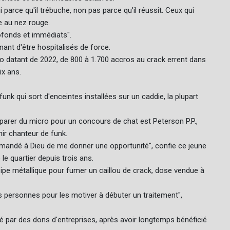
i parce qu'il trébuche, non pas parce qu'il réussit. Ceux qui
tre au nez rouge.
ofonds et immédiats".
nant d'être hospitalisés de force.
o datant de 2022, de 800 à 1.700 accros au crack errent dans
ix ans.
unk qui sort d'enceintes installées sur un caddie, la plupart
mparer du micro pour un concours de chat est Peterson P.P.,
r chanteur de funk.
emandé à Dieu de me donner une opportunité", confie ce jeune
le quartier depuis trois ans.
pe métallique pour fumer un caillou de crack, dose vendue à
es personnes pour les motiver à débuter un traitement",
cé par des dons d'entreprises, après avoir longtemps bénéficié