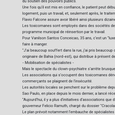
du soutien des pouvoirs publics.
Une fois qu'il est mis en confiance, le patient peut déb
logement, puis un travail, et, seulement après, le traite
Flavio Falcone assure avoir libéré ainsi plusieurs dizai
Les toxicomanes sont employés dans des sociétés de n
programme municipal de réinsertion par le travail.
Pour Vanilson Santos Conceicao, 35 ans, c'est un "luxe
faire à manger.
"J'ai beaucoup souffert dans la rue, j'ai pris beaucoup 
originaire de Bahia (nord-est), qui distribue à présent
- Mobilisation de spécialistes -
Mais le spectacle du clown-psychiatre s'arrête brusqu
Les associations qui s'occupent des toxicomanes dénonc
commerçants se plaignent de l'insécurité.
Les autorités locales se penchent sur le problème dep
Sao Paulo, en place depuis le mois dernier, a lancé réc
"Aujourd'hui, il y a plus d'initiatives d'associations que
gouverneur Felicio Ramuth, chargé du dossier "Cracola
Le plan prévoit notamment l'embauche de spécialistes 