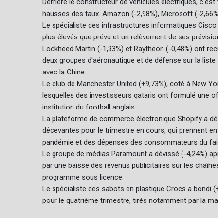
Derrière le constructeur de véhicules électriques, c'est
hausses des taux. Amazon (-2,98%), Microsoft (-2,66%)
Le spécialiste des infrastructures informatiques Cisco 
plus élevés que prévu et un relèvement de ses prévision
Lockheed Martin (-1,93%) et Raytheon (-0,48%) ont recul
deux groupes d'aéronautique et de défense sur la liste 
avec la Chine.
Le club de Manchester United (+9,73%), coté à New Yor
lesquelles des investisseurs qataris ont formulé une offr
institution du football anglais.
La plateforme de commerce électronique Shopify a dég
décevantes pour le trimestre en cours, qui prennent e
pandémie et des dépenses des consommateurs du fait
Le groupe de médias Paramount a dévissé (-4,24%) aprè
par une baisse des revenus publicitaires sur les chaîne
programme sous licence.
Le spécialiste des sabots en plastique Crocs a bondi (
pour le quatrième trimestre, tirés notamment par la m