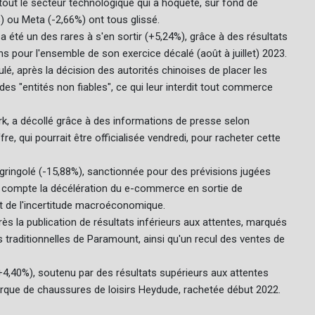
 tout le secteur technologique qui a hoqueté, sur fond de
 ou Meta (-2,66%) ont tous glissé.
a été un des rares à s'en sortir (+5,24%), grâce à des résultats
s pour l'ensemble de son exercice décalé (août à juillet) 2023.
é, après la décision des autorités chinoises de placer les
des "entités non fiables", ce qui leur interdit tout commerce
k, a décollé grâce à des informations de presse selon
e, qui pourrait être officialisée vendredi, pour racheter cette
ringolé (-15,88%), sanctionnée pour des prévisions jugées
n compte la décélération du e-commerce en sortie de
 de l'incertitude macroéconomique.
s la publication de résultats inférieurs aux attentes, marqués
s traditionnelles de Paramount, ainsi qu'un recul des ventes de
+4,40%), soutenu par des résultats supérieurs aux attentes
arque de chaussures de loisirs Heydude, rachetée début 2022.