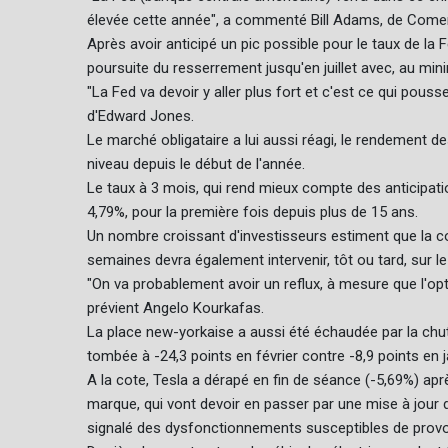
élevée cette année", a commenté Bill Adams, de Comer
Après avoir anticipé un pic possible pour le taux de la F
poursuite du resserrement jusqu'en juillet avec, au mi
"La Fed va devoir y aller plus fort et c'est ce qui po
d'Edward Jones.
Le marché obligataire a lui aussi réagi, le rendement 
niveau depuis le début de l'année.
Le taux à 3 mois, qui rend mieux compte des anticipatio
4,79%, pour la première fois depuis plus de 15 ans.
Un nombre croissant d'investisseurs estiment que la cor
semaines devra également intervenir, tôt ou tard, sur l
"On va probablement avoir un reflux, à mesure que l'op
prévient Angelo Kourkafas.
La place new-yorkaise a aussi été échaudée par la chute
tombée à -24,3 points en février contre -8,9 points en j
A la cote, Tesla a dérapé en fin de séance (-5,69%) apr
marque, qui vont devoir en passer par une mise à jour du
signalé des dysfonctionnements susceptibles de provo