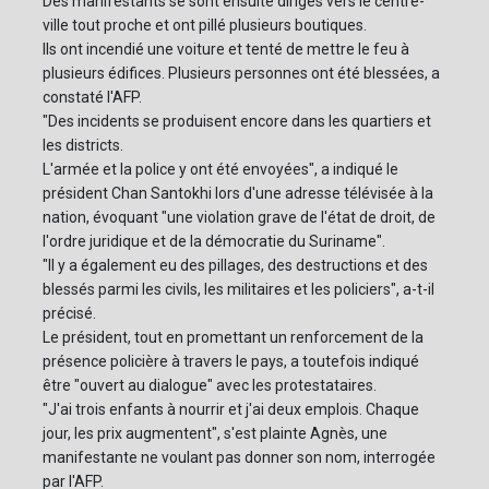
Des manifestants se sont ensuite dirigés vers le centre-
ville tout proche et ont pillé plusieurs boutiques.
Ils ont incendié une voiture et tenté de mettre le feu à
plusieurs édifices. Plusieurs personnes ont été blessées, a
constaté l'AFP.
"Des incidents se produisent encore dans les quartiers et
les districts.
L'armée et la police y ont été envoyées", a indiqué le
président Chan Santokhi lors d'une adresse télévisée à la
nation, évoquant "une violation grave de l'état de droit, de
l'ordre juridique et de la démocratie du Suriname".
"Il y a également eu des pillages, des destructions et des
blessés parmi les civils, les militaires et les policiers", a-t-il
précisé.
Le président, tout en promettant un renforcement de la
présence policière à travers le pays, a toutefois indiqué
être "ouvert au dialogue" avec les protestataires.
"J'ai trois enfants à nourrir et j'ai deux emplois. Chaque
jour, les prix augmentent", s'est plainte Agnès, une
manifestante ne voulant pas donner son nom, interrogée
par l'AFP.