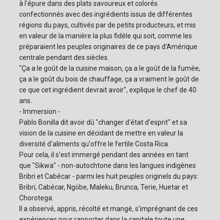
à l'épure dans des plats savoureux et colorés
confectionnés avec des ingrédients issus de différentes
régions du pays, cultivés par de petits producteurs, et mis
en valeur de la manière la plus fidèle qui soit, comme les
préparaient les peuples originaires de ce pays d'Amérique
centrale pendant des siècles.
"Ça a le goût de la cuisine maison, ça a le goût de la fumée,
ça a le goût du bois de chauffage, ça a vraiment le goût de
ce que cet ingrédient devrait avoir", explique le chef de 40
ans.
- Immersion -
Pablo Bonilla dit avoir dû "changer d'état d'esprit" et sa
vision de la cuisine en décidant de mettre en valeur la
diversité d'aliments qu'offre le fertile Costa Rica.
Pour cela, il s'est immergé pendant des années en tant
que "Sikwa" - non-autochtone dans les langues indigènes
Bribri et Cabécar - parmi les huit peuples originels du pays:
Bribri, Cabécar, Ngöbe, Maleku, Brunca, Terie, Huetar et
Chorotega.
Il a observé, appris, récolté et mangé, s'imprégnant de ces
expériences pour rapporter dans la capitale toute une