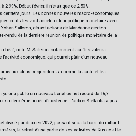
à 2,99%. Début février, il n'était que de 2,50%.
des derniers jours. Les bonnes nouvelles macro-économiques"
ques centrales vont accélérer leur politique monétaire avec
 Yohan Salleron, gérant actions de Mandarine gestion.
e-rendu de la dernière réunion de politique monétaire de la
marchés", note M. Salleron, notamment sur "les valeurs
 l'activité économique, qui pourrait pâtir d'un nouveau
soumis aux aléas conjoncturels, comme la santé et les
xte.
rysler a publié un nouveau bénéfice net record de 16,8
r sa deuxième année d'existence. L'action Stellantis a pris
t divisé par deux en 2022, passant sous la barre du milliard
ères, le retrait d'une partie de ses activités de Russie et le