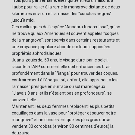
Trois jours par semaine, elles quittent leurs maisons à
l'aube pour rallier à la rame la mangrove distante de deux
kilomètres environ et ramasser les "conchas negras"
jusqu'à midi.
Ces mollusques de l'espèce "Anadara tuberculosa", qu'on
ne trouve qu'aux Amériques et souvent appelés "coques
de la mangrove", sont servis dans certains restaurants et
une croyance populaire abonde sur leurs supposées
propriétés aphrodisiaques.
Juana Izquierdo, 50 ans, le visage durci par le soleil,
raconte à l'AFP comment elle doit enfoncer ses bras
profondément dans la "ñanga" pour trouver des coques,
contrairement à l'époque où, enfant, elle apprenait à les
ramasser presque en surface du sol marécageux.
"J'avais 8 ans, et ils n'étaient pas en profondeurs", se
souvient-elle.
Maintenant, les deux femmes replacent les plus petits
coquillages dans la vase pour "protéger et sauver notre
mangrove" et ne conservent que les plus gros qui se
vendent 30 cordobas (environ 80 centimes d'euros) la
douzaine.