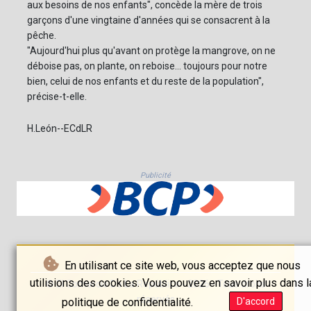
aux besoins de nos enfants", concède la mère de trois
garçons d'une vingtaine d'années qui se consacrent à la
pêche.
"Aujourd'hui plus qu'avant on protège la mangrove, on ne
déboise pas, on plante, on reboise... toujours pour notre
bien, celui de nos enfants et du reste de la population",
précise-t-elle.
H.León--ECdLR
Publicité
En utilisant ce site web, vous acceptez que nous
utilisions des cookies. Vous pouvez en savoir plus dans l
© El Comercio De La República - 2026 - Tous droits
réservés
politique de confidentialité.
D'accord