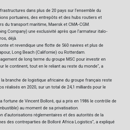
nfrastructures dans plus de 20 pays sur l'ensemble du
ons portuaires, des entrepôts et des hubs routiers et
cteurs du transport maritime, Maersk et CMA-CGM.
ing Company) une exclusivité après que l'armateur italo-
ros, déjà.
onte et revendique une flotte de 560 navires et plus de
apour, Long Beach (Californie) ou Rotterdam.
engagement de long terme du groupe MSC pour investir en
r le continent, tout en le reliant au reste du monde", a
, la branche de logistique africaine du groupe français reste
ros réalisés en 2020, sur un total de 24,1 milliards pour le
 la fortune de Vincent Bolloré, qui a pris en 1986 le contrôle de
bustible) au moment de sa privatisation.
on d'autorisations réglementaires et des autorités de la
es des contreparties de Bolloré Africa Logistics", a expliqué