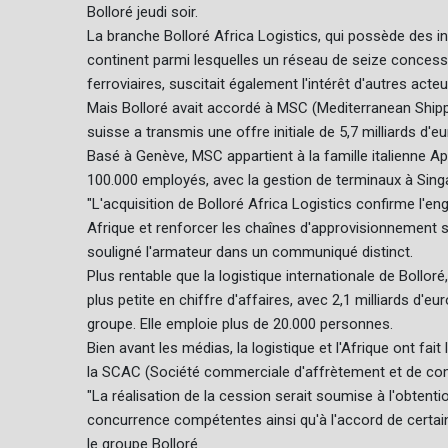
Bolloré jeudi soir.
La branche Bolloré Africa Logistics, qui possède des i
continent parmi lesquelles un réseau de seize concessi
ferroviaires, suscitait également l'intérêt d'autres a
Mais Bolloré avait accordé à MSC (Mediterranean Shipp
suisse a transmis une offre initiale de 5,7 milliards d'eu
Basé à Genève, MSC appartient à la famille italienne Ap
100.000 employés, avec la gestion de terminaux à Sing
"L'acquisition de Bolloré Africa Logistics confirme l'
Afrique et renforcer les chaînes d'approvisionnement su
souligné l'armateur dans un communiqué distinct.
Plus rentable que la logistique internationale de Bolloré
plus petite en chiffre d'affaires, avec 2,1 milliards d'eu
groupe. Elle emploie plus de 20.000 personnes.
Bien avant les médias, la logistique et l'Afrique ont fait
la SCAC (Société commerciale d'affrètement et de com
"La réalisation de la cession serait soumise à l'obtenti
concurrence compétentes ainsi qu'à l'accord de certain
le groupe Bolloré.