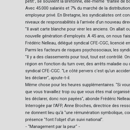
petit", se souvient la Bretonne, elle-même "traitée de
Avec 45.000 salariés et 7% du marché de la distribution
employeur privé. En Bretagne, les syndicalistes ont con
niveaux de responsabilités à l'arrivée d'un nouveau dire
"Il avait carte blanche pour virer les anciens. On allait 
nouvelle génération d'employés. A 45 ans, on nous faisa
Frédéric Nelleau, délégué syndical CFE-CGC, licencié en j
Parmi les facteurs de risques psychosociaux, les syndi
"Il y a des classements pour tout, tout est contrôlé. 
région en fonction du turn over, des arrêts maladie ou 
syndical CFE-CGC. "Le côté pervers c'est qu'un acciden
les déclarer", ajoute-t-il.
Même chose pour les heures supplémentaires. "Si vous e
que vous travaillez trop ou que vous êtes mal organisé
les déclarer, donc non payées", abonde Frédéric Nellea
Interrogée par l'AFP, Anne Broches, directrice des re
ne donnent lieu qu'à "une rémunération symbolique, 
présence "font l'objet d'un suivi national".
- "Management par la peur" -