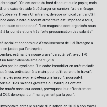
hronique". "On est sortis du hard discount sur le papier, mais
l, une caissière aide à décharger un camion, fait le ménage,
urs", observe Thierry Chantrenne, délégué syndical central CGT.
lence dans le hard-discount alimentaire est "imposée à tous,
 en toute circonstance". "Les magasins sont organisés sous
é à la journée et une très forte pressurisation des salariés",
mité social et économique d'établissement de Lidl Bretagne a
 en justice par l'entreprise.
écembre, estimant le risque grave "caractérisé", avec 170
et un taux d'absentéisme de 25,26%.
vées par les syndicats. "Un cadre immobilier en arrêt maladie
rieur, ordinateur à la main, pour qu'il reprenne le travail",
erciés pour avoir entretenu une liaison", poursuit-il.
dicale. "Des salariés grévistes ou syndiqués ont été
oire mutés sans leur accord, provoquant leur effondrement
al CGT, dénonçant un "management par la peur".
volontaire après le suicide d'un salarié en 2015 à son travail.