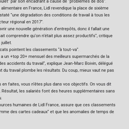
 boulet" par son encadrant à cause de "problèmes de dos".
 alimentaire en France, Lidl revendique la place de sixième
staté "une dégradation des conditions de travail à tous les
cteur régional en 2017".
ouvrir une nouvelle génération d'entrepôts, donc il fallait une
it comprendre qu'on n'était plus assez productifs", critique
uillet.
cats pointent les classements "à tout-va".
On a un +top 20+ mensuel des meilleurs supermarchés de la
des accidents du travail", explique Jean-Marc Boivin, délégué
t du travail plombe les résultats. Du coup, mieux vaut ne pas
n faites, vous n'êtes plus dans vos objectifs. On vous dit
. Résultat, les salariés font des heures supplémentaires sans
u.
ssources humaines de Lidl France, assure que ces classements
comme des cartes cadeaux" et que les anomalies de temps de