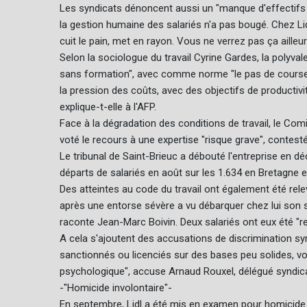
Les syndicats dénoncent aussi un "manque d'effectifs c
la gestion humaine des salariés n'a pas bougé. Chez Lid
cuit le pain, met en rayon. Vous ne verrez pas ça aille
Selon la sociologue du travail Cyrine Gardes, la polyva
sans formation", avec comme norme "le pas de course
la pression des coûts, avec des objectifs de productivit
explique-t-elle à l'AFP.
Face à la dégradation des conditions de travail, le Co
voté le recours à une expertise "risque grave", contestée
Le tribunal de Saint-Brieuc a débouté l'entreprise en d
départs de salariés en août sur les 1.634 en Bretagne 
Des atteintes au code du travail ont également été rele
après une entorse sévère a vu débarquer chez lui son supé
raconte Jean-Marc Boivin. Deux salariés ont eux été "rem
A cela s'ajoutent des accusations de discrimination syn
sanctionnés ou licenciés sur des bases peu solides, v
psychologique", accuse Arnaud Rouxel, délégué syndic
-"Homicide involontaire"-
En septembre, Lidl a été mis en examen pour homicide in