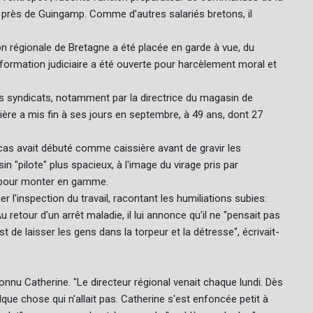
près de Guingamp. Comme d'autres salariés bretons, il
tion régionale de Bretagne a été placée en garde à vue, du
nformation judiciaire a été ouverte pour harcèlement moral et
es syndicats, notamment par la directrice du magasin de
ère a mis fin à ses jours en septembre, à 49 ans, dont 27
cas avait débuté comme caissière avant de gravir les
in "pilote" plus spacieux, à l'image du virage pris par
t pour monter en gamme.
er l'inspection du travail, racontant les humiliations subies:
u retour d'un arrêt maladie, il lui annonce qu'il ne "pensait pas
est de laisser les gens dans la torpeur et la détresse", écrivait-
connu Catherine. "Le directeur régional venait chaque lundi. Dès
uelque chose qui n'allait pas. Catherine s'est enfoncée petit à