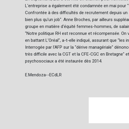
L'entreprise a également été condamnée en mai pour "fa
Confrontée à des difficultés de recrutement depuis un a
bien plus qu'un job". Anne Broches, par ailleurs supplé
groupe en matière d'équité femmes-hommes, de salair
"Notre politique RH est reconnue et récompensée. On vie
en battant L'Oréal", a-t-elle indiqué, assurant que "les
Interrogée par l'AFP sur la "dérive managériale" dénoncé
très difficile avec la CGT et la CFE-CGC en Bretagne" e
psychosociaux a été instaurée dès 2014.
E.Mendoza--ECdLR