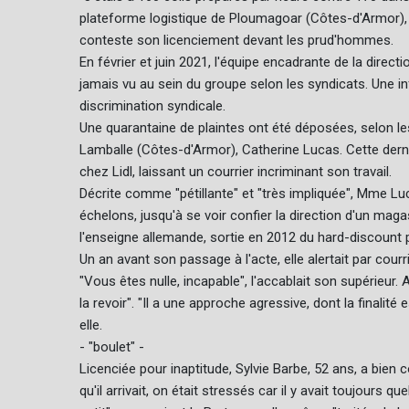
plateforme logistique de Ploumagoar (Côtes-d'Armor), 
conteste son licenciement devant les prud'hommes.
En février et juin 2021, l'équipe encadrante de la direc
jamais vu au sein du groupe selon les syndicats. Une i
discrimination syndicale.
Une quarantaine de plaintes ont été déposées, selon l
Lamballe (Côtes-d'Armor), Catherine Lucas. Cette derni
chez Lidl, laissant un courrier incriminant son travail.
Décrite comme "pétillante" et "très impliquée", Mme Lu
échelons, jusqu'à se voir confier la direction d'un magas
l'enseigne allemande, sortie en 2012 du hard-discoun
Un an avant son passage à l'acte, elle alertait par courri
"Vous êtes nulle, incapable", l'accablait son supérieur. A
la revoir". "Il a une approche agressive, dont la finalité 
elle.
- "boulet" -
Licenciée pour inaptitude, Sylvie Barbe, 52 ans, a bien 
qu'il arrivait, on était stressés car il y avait toujours q