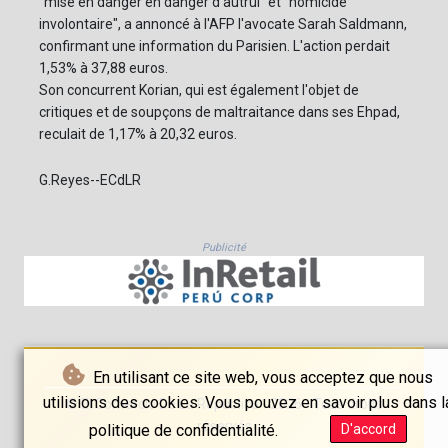
"mise en danger en danger d'autrui" et "homicide
involontaire", a annoncé à l'AFP l'avocate Sarah Saldmann,
confirmant une information du Parisien. L'action perdait
1,53% à 37,88 euros.
Son concurrent Korian, qui est également l'objet de
critiques et de soupçons de maltraitance dans ses Ehpad,
reculait de 1,17% à 20,32 euros.
G.Reyes--ECdLR
Publicité
En utilisant ce site web, vous acceptez que nous
utilisions des cookies. Vous pouvez en savoir plus dans l
© El Comercio De La República - 2026 - Tous droits
réservés
politique de confidentialité.
D'accord