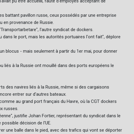
avait pu être accueilli, faute d'employés acceptant de
ires battant pavillon russe, ceux possédés par une entreprise
ou en provenance de Russie.
"Transportarbetare", l'autre syndicat de dockers.
u dans le port, mais les autorités portuaires l'ont fait", déplore
un blocus - mais seulement à partir du 1er mai, pour donner
u liés à la Russie ont mouillé dans des ports européens le
ts des navires liés à la Russie, même si des cargaisons
ncore entrer sur d'autres bateaux.
es, comme au grand port français du Havre, où la CGT dockers
x russes.
éenne", justifie Johan Fortier, représentant du syndicat dans le
 possible décision de l'UE.
rer une balle dans le pied, avec des trafics qui vont se déporter