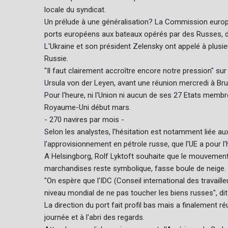
locale du syndicat.
Un prélude à une généralisation? La Commission euro
ports européens aux bateaux opérés par des Russes, dan
L'Ukraine et son président Zelensky ont appelé à plusieu
Russie.
"Il faut clairement accroître encore notre pression" s
Ursula von der Leyen, avant une réunion mercredi à Bru
Pour l'heure, ni l'Union ni aucun de ses 27 Etats membre
Royaume-Uni début mars.
- 270 navires par mois -
Selon les analystes, l'hésitation est notamment liée a
l'approvisionnement en pétrole russe, que l'UE a pour 
A Helsingborg, Rolf Lyktoft souhaite que le mouvemen
marchandises reste symbolique, fasse boule de neige.
"On espère que l'IDC (Conseil international des travail
niveau mondial de ne pas toucher les biens russes", dit-
La direction du port fait profil bas mais a finalement ré
journée et à l'abri des regards.