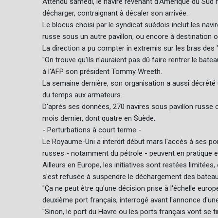
Attendu samedi, le navire revenant d'Amérique du Sud n'
décharger, contraignant à décaler son arrivée.
Le blocus choisi par le syndicat suédois inclut les nav
russe sous un autre pavillon, ou encore à destination 
La direction a pu compter in extremis sur les bras des 
"On trouve qu'ils n'auraient pas dû faire rentrer le batea
à l'AFP son président Tommy Wreeth.
La semaine dernière, son organisation a aussi décrété 
du temps aux armateurs.
D'après ses données, 270 navires sous pavillon russe o
mois dernier, dont quatre en Suède.
- Perturbations à court terme -
Le Royaume-Uni a interdit début mars l'accès à ses por
russes - notamment du pétrole - peuvent en pratique e
Ailleurs en Europe, les initiatives sont restées limité
s'est refusée à suspendre le déchargement des bateau
"Ça ne peut être qu'une décision prise à l'échelle europ
deuxième port français, interrogé avant l'annonce d'une
"Sinon, le port du Havre ou les ports français vont se ti