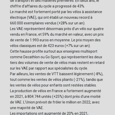
de transport et des matières premières. En deux ans, le
chiffre d'affaires du cycle a progressé de 43%.
Le marché est fortement porté par les vélos à assistance
électrique (VAE), qui ont établi un nouveau record à
660.000 exemplaires vendus (+28% sur un an).
Les VAE représentent désormais près d'un vélo sur quatre
vendu en France, et 59% du marché en valeur, avec un prix
de vente de 1.993 euros en moyenne. Le prix moyen des
vélos classiques est de 423 euros (+7% sur un an).
Cette hausse profite surtout aux enseignes multisport
comme Decathlon ou Go Sport, qui représentent les deux
tiers des volumes de vente de vélos mais restent en retard
sur les VAE par rapport aux spécialistes du cycle.
Par ailleurs, les ventes de VTT baissent légèrement (-8%),
tout comme les ventes de vélos pliants (-21%), tandis que
les ventes de vélos pour enfants sont restées stables.
La production de vélos en France a fortement augmenté
en 2021, à 804.744 unités (+25%) dont près d'une moitié
de VAE. L'Union prévoit de frôler le million en 2022, avec
une majorité de VAE.
Les importations ont augmenté de 20% en 2021,