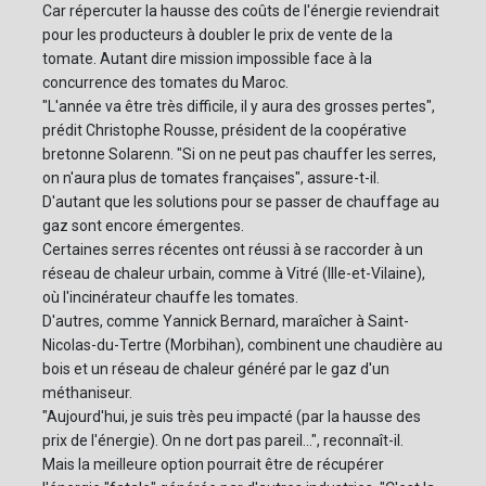
Car répercuter la hausse des coûts de l'énergie reviendrait
pour les producteurs à doubler le prix de vente de la
tomate. Autant dire mission impossible face à la
concurrence des tomates du Maroc.
"L'année va être très difficile, il y aura des grosses pertes",
prédit Christophe Rousse, président de la coopérative
bretonne Solarenn. "Si on ne peut pas chauffer les serres,
on n'aura plus de tomates françaises", assure-t-il.
D'autant que les solutions pour se passer de chauffage au
gaz sont encore émergentes.
Certaines serres récentes ont réussi à se raccorder à un
réseau de chaleur urbain, comme à Vitré (Ille-et-Vilaine),
où l'incinérateur chauffe les tomates.
D'autres, comme Yannick Bernard, maraîcher à Saint-
Nicolas-du-Tertre (Morbihan), combinent une chaudière au
bois et un réseau de chaleur généré par le gaz d'un
méthaniseur.
"Aujourd'hui, je suis très peu impacté (par la hausse des
prix de l'énergie). On ne dort pas pareil...", reconnaît-il.
Mais la meilleure option pourrait être de récupérer