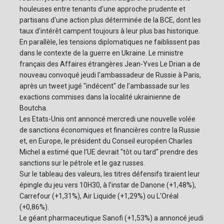
houleuses entre tenants d'une approche prudente et
partisans d'une action plus déterminée de la BCE, dont les
taux d'intérêt campent toujours à leur plus bas historique.
En parallèle, les tensions diplomatiques ne faiblissent pas
dans le contexte de la guerre en Ukraine. Le ministre
français des Affaires étrangères Jean-Yves Le Drian a de
nouveau convoqué jeudi l'ambassadeur de Russie à Paris,
après un tweet jugé "indécent" de l'ambassade sur les
exactions commises dans la localité ukrainienne de
Boutcha.
Les Etats-Unis ont annoncé mercredi une nouvelle volée
de sanctions économiques et financières contre la Russie
et, en Europe, le président du Conseil européen Charles
Michel a estimé que l'UE devrait "tôt ou tard" prendre des
sanctions sur le pétrole et le gaz russes.
Sur le tableau des valeurs, les titres défensifs tiraient leur
épingle du jeu vers 10H30, à l'instar de Danone (+1,48%),
Carrefour (+1,31%), Air Liquide (+1,29%) ou L'Oréal
(+0,86%).
Le géant pharmaceutique Sanofi (+1,53%) a annoncé jeudi