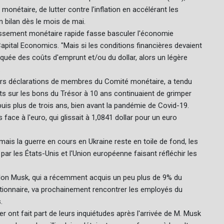
onétaire, de lutter contre l'inflation en accélérant les
 bilan dès le mois de mai.
issement monétaire rapide fasse basculer l'économie
pital Economics. "Mais si les conditions financières devaient
quée des coûts d'emprunt et/ou du dollar, alors un légère
.
urs déclarations de membres du Comité monétaire, a tendu
s sur les bons du Trésor à 10 ans continuaient de grimper
is plus de trois ans, bien avant la pandémie de Covid-19.
face à l'euro, qui glissait à 1,0841 dollar pour un euro
ais la guerre en cours en Ukraine reste en toile de fond, les
ar les États-Unis et l'Union européenne faisant réfléchir les
u'Elon Musk, qui a récemment acquis un peu plus de 9% du
actionnaire, va prochainement rencontrer les employés du
.
 ont fait part de leurs inquiétudes après l'arrivée de M. Musk