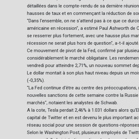
détaillées dans le compte-rendu de sa dernière réunion m
hausses de taux et en commençant la réduction de son
"Dans l'ensemble, on ne s'attend pas à ce que ce durc
américaine en récession", a estimé Paul Ashworth de Ca
se resserrer plus fortement, avec une hausse plus mar
récession ne serait plus hors de question", a-t-il ajouté
Ce mouvement de pivot de la Fed, confirmé par plusie
considérablement le marché obligataire. Les rendement
vendredi pour atteindre 2,71%, un nouveau sommet depu
Le dollar montait à son plus haut niveau depuis un mois 
(-0,35%).
"La Fed continue d'être au centre des préoccupations, m
nouvelles sanctions de cette semaine contre la Russie p
marchés", notaient les analystes de Schwab.
A la cote, Tesla perdait 2,46% à 1.031 dollars alors q
capital de Twitter et en est devenu le plus important 
réseau social pour une session de questions-réponses
Selon le Washington Post, plusieurs employés de Twitter