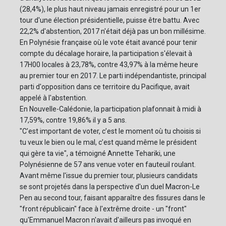
(28,4%), le plus haut niveau jamais enregistré pour un 1er
tour d'une élection présidentielle, puisse être battu. Avec
22,2% d'abstention, 2017 n'était déjà pas un bon millésime.
En Polynésie française où le vote était avancé pour tenir
compte du décalage horaire, la participation s'élevait à
17H00 locales à 23,78%, contre 43,97% à la même heure
au premier tour en 2017. Le parti indépendantiste, principal
parti d'opposition dans ce territoire du Pacifique, avait
appelé à l'abstention.
En Nouvelle-Calédonie, la participation plafonnait à midi à
17,59%, contre 19,86% il y a 5 ans.
"C’est important de voter, c’est le moment où tu choisis si
tu veux le bien ou le mal, c’est quand même le président
qui gère ta vie", a témoigné Annette Tehariki, une
Polynésienne de 57 ans venue voter en fauteuil roulant.
Avant même l'issue du premier tour, plusieurs candidats
se sont projetés dans la perspective d'un duel Macron-Le
Pen au second tour, faisant apparaître des fissures dans le
"front républicain" face à l'extrême droite - un "front"
qu'Emmanuel Macron n'avait d'ailleurs pas invoqué en