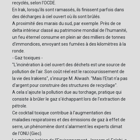
recyclés, selon l'OCDE.
En Irak, lorsqu'ils sont ramassés, ils finissent parfois dans
des décharges à ciel ouvert où ils sont brûlés.
A proximité des marais du sud, par exemple. Près de ce
delta intérieur classé au patrimoine mondial de l'humanité,
un feu éternel consume en plein air des milliers de tonnes
d'immondices, envoyant ses fumées à des kilomètres à la
ronde.
- Gaz toxiques -
"L'incinération à ciel ouvert des déchets est une source de
pollution de l'air. Son coût réel est le raccourcissement de
la vie des Irakiens", s'insurge M. Alwash. "Mais l'Etat n'a pas
d'argent pour construire des structures de recyclage".
A cela s'ajoute la pollution due au torchage, pratique qui
consiste à brûler le gaz s'échappant lors de l'extraction de
pétrole.
Ce cocktail toxique contribue à l'augmentation des
maladies respiratoires et des émissions de gaz à effet de
serre, un phénomène dont s'alarment les experts climat
de l'ONU (Giec).