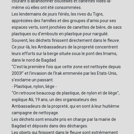
courant d'abandonner bouteilles et canettes vides là-
même où elles ont été consommées.
Les lendemains de jours fériés, les rives du Tigre,
appréciées des familles et des groupes d'amis pour ses
espaces verts, sont jonchées de canettes de bière, de sacs
plastiques ou d'embouts en plastique pour narguilé.
Souvent, les déchets finissent directement dans le fleuve.
Ce jour-là, les Ambassadeurs de la propreté concentrent
leurs efforts sur la berge située sous le pont des Imams,
dans le nord de Bagdad.
"C'est la première fois que cette zone est nettoyée depuis
2003!" et l'invasion de l'Irak emmenée par les Etats-Unis,
s'exclame un passant.
- Plastique, nylon, liège -
"On retrouve beaucoup de plastique, de nylon et de liège",
explique Ali, 19 ans, un des organisateurs des
Ambassadeurs de la propreté, qui en sont à leur huitième
campagne de nettoyage.
Les déchets sont ensuite pris en charge par la mairie de
Bagdad et déposés dans des décharges.
Les objets qui finissent dans le fleuve sont extrêmement