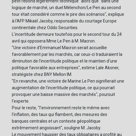
petit rebond légèrement technique" alors que "dans une
logique de marché, un duel Mélenchon/Le Pen au second
tour était considéré comme le pire des scénarios", explique
à l'AFP Mikaël Jacoby, responsable du courtage Europe
continentale chez Oddo Securities.
L'incertitude demeure toutefois pour le second tour du 24
avril qui opposera Mme Le Pen à M. Macron.
"Une victoire d'Emmanuel Macron serait accueillie
favorablement par les marchés, car ceux-ci traduiraient la
diminution de l'incertitude politique et le maintien d'une
politique favorable aux entreprises", estime Lale Akoner,
stratégiste chez BNY Mellon IM.
"En revanche, une victoire de Marine Le Pen signifierait une
augmentation de l'incertitude politique, ce qui pourrait
provoquer une baisse massive des marchés", poursuit
l'experte.
Pour le reste, "l'environnement reste le même avec
l'inflation, des taux qui flambent, des mesures des
banques centrales et un contexte géopolitique
extrêmement angoissant", souligne M. Jacoby.
Le mouvement haussier des taux obligataires a profité au