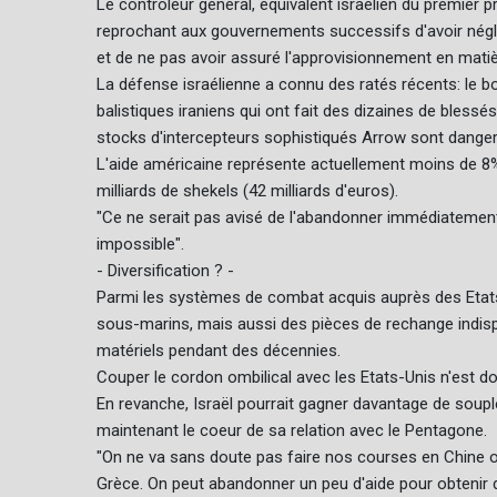
Le contrôleur général, équivalent israélien du premier 
reprochant aux gouvernements successifs d'avoir négli
et de ne pas avoir assuré l'approvisionnement en matiè
La défense israélienne a connu des ratés récents: le b
balistiques iraniens qui ont fait des dizaines de blessé
stocks d'intercepteurs sophistiqués Arrow sont dang
L'aide américaine représente actuellement moins de 8% d
milliards de shekels (42 milliards d'euros).
"Ce ne serait pas avisé de l'abandonner immédiatement"
impossible".
- Diversification ? -
Parmi les systèmes de combat acquis auprès des Etats-
sous-marins, mais aussi des pièces de rechange indisp
matériels pendant des décennies.
Couper le cordon ombilical avec les Etats-Unis n'est d
En revanche, Israël pourrait gagner davantage de soupl
maintenant le coeur de sa relation avec le Pentagone.
"On ne va sans doute pas faire nos courses en Chine o
Grèce. On peut abandonner un peu d'aide pour obtenir dav