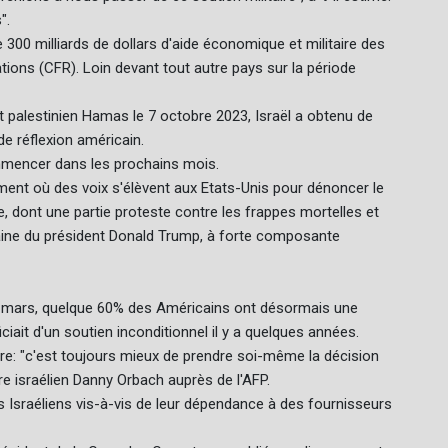
".
e 300 milliards de dollars d'aide économique et militaire des
ations (CFR). Loin devant tout autre pays sur la période
 palestinien Hamas le 7 octobre 2023, Israël a obtenu de
e réflexion américain.
mmencer dans les prochains mois.
ent où des voix s'élèvent aux Etats-Unis pour dénoncer le
e, dont une partie proteste contre les frappes mortelles et
caine du président Donald Trump, à forte composante
 mars, quelque 60% des Américains ont désormais une
ciait d'un soutien inconditionnel il y a quelques années.
re: "c'est toujours mieux de prendre soi-même la décision
aire israélien Danny Orbach auprès de l'AFP.
s Israéliens vis-à-vis de leur dépendance à des fournisseurs