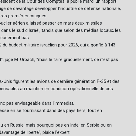
président de la Cour des Comptes, a publié mardi un rapport
gé de davantage développer l'industrie de défense nationale,
res premières critiques.
ouclier aérien a laissé passer en mars deux missiles
s dans le sud d'Israël, tandis que selon des médias locaux, les
ereusement bas.
u budget militaire israélien pour 2026, qui a gonflé à 143
, juge M. Orbach, "mais le faire graduellement, ce n'est pas
Unis figurent les avions de dernière génération F-35 et des
ensables au maintien en condition opérationnelle de ces
onc pas envisageable dans l'immédiat.
esse en se fournissant dans des pays tiers, tout en
u en Russie, mais pourquoi pas en Inde, en Serbie ou en
antage de liberté", plaide l'expert.