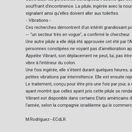
souffrant d'incontinence. La pilule, ingérée avec la nourr
signalant ainsi qu'elles doivent aller aux toilettes.
- Vibrations -
Ces recherches démontrent d'un intérêt grandissant pou
-- "un secteur très en vogue", a confirmé le chercheur.
Une autre pilule a elle déjà été approuvée cet été par
personnes constipées ne voyant pas d'amélioration apr
Appelée Vibrant, son déplacement ne peut, lui, pas être s
vibre à l'intérieur du colon.
Une fois ingérée, elle s'éteint durant quelques heures, 
petites vibrations par intermittence. Elle est ensuite rej
Le traitement, conçu pour être pris une fois par jour, a
ayant montré que celles ayant pris cette pilule se renda
Vibrant est disponible dans certains Etats américains de
l'année, selon la compagnie israélienne qui le commerci
M.Rodríguez--ECdLR