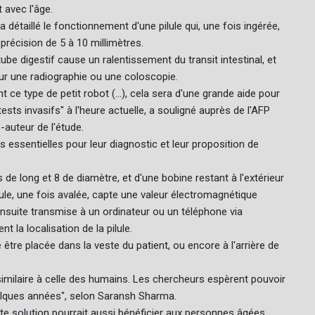
t avec l'âge.
 détaillé le fonctionnement d'une pilule qui, une fois ingérée,
précision de 5 à 10 millimètres.
u tube digestif cause un ralentissement du transit intestinal, et
our une radiographie ou une coloscopie.
t ce type de petit robot (...), cela sera d'une grande aide pour
sts invasifs" à l'heure actuelle, a souligné auprès de l'AFP
-auteur de l'étude.
s essentielles pour leur diagnostic et leur proposition de
 de long et 8 de diamètre, et d'une bobine restant à l'extérieur
le, une fois avalée, capte une valeur électromagnétique
ensuite transmise à un ordinateur ou un téléphone via
 la localisation de la pilule.
être placée dans la veste du patient, ou encore à l'arrière de
similaire à celle des humains. Les chercheurs espèrent pouvoir
uelques années", selon Saransh Sharma.
tte solution pourrait aussi bénéficier aux personnes âgées