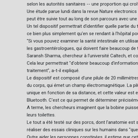
selon les autorités sanitaires -- une proportion qui croî
Une étude parue lundi dans la revue Nature electronics a
peut être suivie tout au long de son parcours avec une 
Un tel dispositif permettrait d'identifier quelle partie d
ce bien plus simplement qu'en se rendant à l'hôpital p
"Si vous pouvez examiner la santé intestinale en utilisan
les gastroentérologues, qui doivent faire beaucoup de te
Saransh Sharma, chercheur à l'université Caltech, et co
Cela leur permettrait "d'obtenir beaucoup d'information
traitement", a-t-il expliqué.
Le dispositif est composé d'une pilule de 20 millimètres
du corps, qui émet un champ électromagnétique. La pilu
unique en fonction de sa distance, et cette valeur est 
Bluetooth. C'est ce qui permet de déterminer précisément
A terme, les chercheurs imaginent que la bobine puisse 
leurs toilettes.
Le tout a été testé sur des porcs, dont l'anatomie est 
réaliser des essais cliniques sur les humains dans "q
Outre aider les personnes constipées, il estime que ce