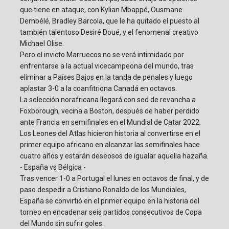
que tiene en ataque, con Kylian Mbappé, Ousmane
Dembélé, Bradley Barcola, que le ha quitado el puesto al
también talentoso Desiré Doué, y el fenomenal creativo
Michael Olise.
Pero el invicto Marruecos no se verá intimidado por
enfrentarse a la actual vicecampeona del mundo, tras
eliminar a Países Bajos en la tanda de penales y luego
aplastar 3-0 a la coanfitriona Canadá en octavos.
La selección norafricana llegará con sed de revancha a
Foxborough, vecina a Boston, después de haber perdido
ante Francia en semifinales en el Mundial de Catar 2022.
Los Leones del Atlas hicieron historia al convertirse en el
primer equipo africano en alcanzar las semifinales hace
cuatro años y estarán deseosos de igualar aquella hazaña.
- España vs Bélgica -
Tras vencer 1-0 a Portugal el lunes en octavos de final, y de
paso despedir a Cristiano Ronaldo de los Mundiales,
España se convirtió en el primer equipo en la historia del
torneo en encadenar seis partidos consecutivos de Copa
del Mundo sin sufrir goles.