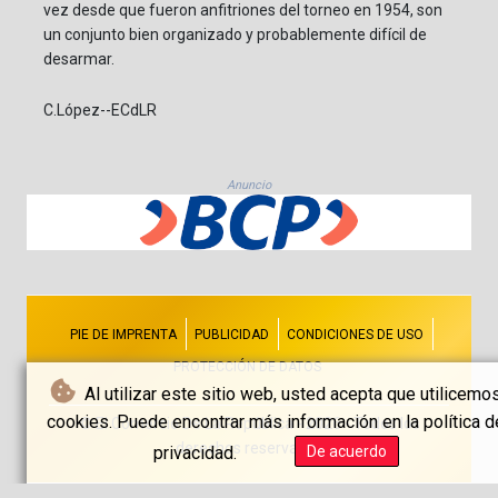
vez desde que fueron anfitriones del torneo en 1954, son
un conjunto bien organizado y probablemente difícil de
desarmar.
C.López--ECdLR
Anuncio
PIE DE IMPRENTA
PUBLICIDAD
CONDICIONES DE USO
PROTECCIÓN DE DATOS
Al utilizar este sitio web, usted acepta que utilicemo
cookies. Puede encontrar más información en la política d
© El Comercio De La República - 2026 - Todos los
derechos reservados
privacidad.
De acuerdo