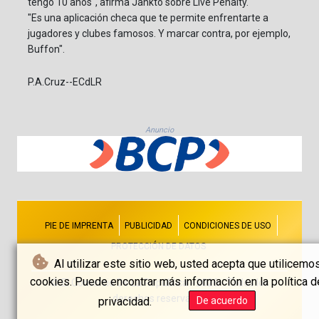
tengo 10 años", afirma Jankto sobre Live Penalty.
"Es una aplicación checa que te permite enfrentarte a
jugadores y clubes famosos. Y marcar contra, por ejemplo,
Buffon".
P.A.Cruz--ECdLR
Anuncio
PIE DE IMPRENTA
PUBLICIDAD
CONDICIONES DE USO
PROTECCIÓN DE DATOS
Al utilizar este sitio web, usted acepta que utilicemo
cookies. Puede encontrar más información en la política d
© El Comercio De La República - 2026 - Todos los
derechos reservados
privacidad.
De acuerdo