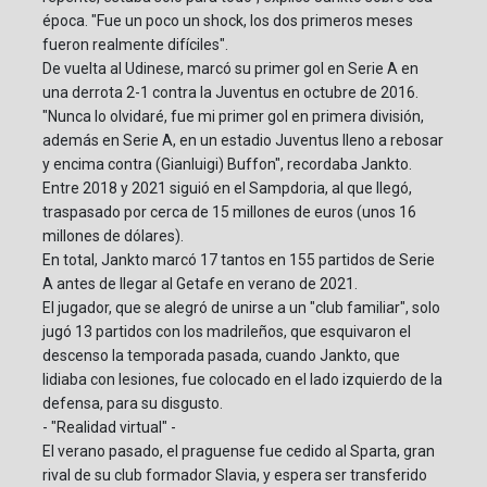
época. "Fue un poco un shock, los dos primeros meses
fueron realmente difíciles".
De vuelta al Udinese, marcó su primer gol en Serie A en
una derrota 2-1 contra la Juventus en octubre de 2016.
"Nunca lo olvidaré, fue mi primer gol en primera división,
además en Serie A, en un estadio Juventus lleno a rebosar
y encima contra (Gianluigi) Buffon", recordaba Jankto.
Entre 2018 y 2021 siguió en el Sampdoria, al que llegó,
traspasado por cerca de 15 millones de euros (unos 16
millones de dólares).
En total, Jankto marcó 17 tantos en 155 partidos de Serie
A antes de llegar al Getafe en verano de 2021.
El jugador, que se alegró de unirse a un "club familiar", solo
jugó 13 partidos con los madrileños, que esquivaron el
descenso la temporada pasada, cuando Jankto, que
lidiaba con lesiones, fue colocado en el lado izquierdo de la
defensa, para su disgusto.
- "Realidad virtual" -
El verano pasado, el praguense fue cedido al Sparta, gran
rival de su club formador Slavia, y espera ser transferido