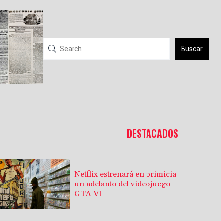
Buscar
DESTACADOS
Netflix estrenará en primicia
un adelanto del videojuego
GTA VI