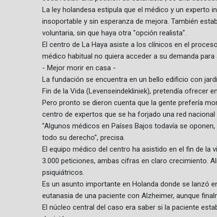
La ley holandesa estipula que el médico y un experto i
insoportable y sin esperanza de mejora. También esta
voluntaria, sin que haya otra "opción realista".
El centro de La Haya asiste a los clínicos en el proce
médico habitual no quiera acceder a su demanda para a
- Mejor morir en casa -
La fundación se encuentra en un bello edificio con jardí
Fin de la Vida (Levenseindekliniek), pretendía ofrecer e
Pero pronto se dieron cuenta que la gente prefería mori
centro de expertos que se ha forjado una red naciona
"Algunos médicos en Países Bajos todavía se oponen, po
todo su derecho", precisa.
El equipo médico del centro ha asistido en el fin de la
3.000 peticiones, ambas cifras en claro crecimiento. 
psiquiátricos.
Es un asunto importante en Holanda donde se lanzó en 
eutanasia de una paciente con Alzheimer, aunque final
El núcleo central del caso era saber si la paciente est