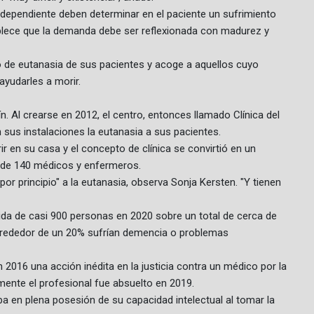
ndependiente deben determinar en el paciente un sufrimiento
blece que la demanda debe ser reflexionada con madurez y
so de eutanasia de sus pacientes y acoge a aquellos cuyo
yudarles a morir.
n. Al crearse en 2012, el centro, entonces llamado Clínica del
n sus instalaciones la eutanasia a sus pacientes.
r en su casa y el concepto de clínica se convirtió en un
l de 140 médicos y enfermeros.
r principio" a la eutanasia, observa Sonja Kersten. "Y tienen
 vida de casi 900 personas en 2020 sobre un total de cerca de
Alrededor de un 20% sufrían demencia o problemas
2016 una acción inédita en la justicia contra un médico por la
mente el profesional fue absuelto en 2019.
aba en plena posesión de su capacidad intelectual al tomar la