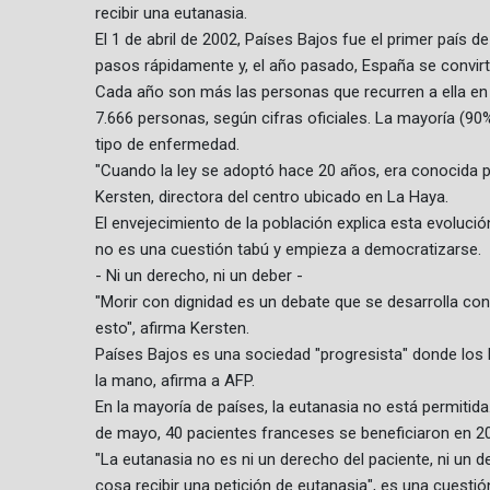
recibir una eutanasia.
El 1 de abril de 2002, Países Bajos fue el primer país 
pasos rápidamente y, el año pasado, España se convirtió
Cada año son más las personas que recurren a ella en 
7.666 personas, según cifras oficiales. La mayoría (9
tipo de enfermedad.
"Cuando la ley se adoptó hace 20 años, era conocida 
Kersten, directora del centro ubicado en La Haya.
El envejecimiento de la población explica esta evolució
no es una cuestión tabú y empieza a democratizarse.
- Ni un derecho, ni un deber -
"Morir con dignidad es un debate que se desarrolla con
esto", afirma Kersten.
Países Bajos es una sociedad "progresista" donde los h
la mano, afirma a AFP.
En la mayoría de países, la eutanasia no está permitida
de mayo, 40 pacientes franceses se beneficiaron en 202
"La eutanasia no es ni un derecho del paciente, ni un d
cosa recibir una petición de eutanasia", es una cuestión 