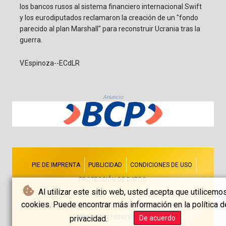
los bancos rusos al sistema financiero internacional Swift
y los eurodiputados reclamaron la creación de un "fondo
parecido al plan Marshall" para reconstruir Ucrania tras la
guerra.
V.Espinoza--ECdLR
Anuncio
PIE DE IMPRENTA
PUBLICIDAD
CONDICIONES DE USO
PROTECCIÓN DE DATOS
Al utilizar este sitio web, usted acepta que utilicemo
cookies. Puede encontrar más información en la política d
© El Comercio De La República - 2026 - Todos los
derechos reservados
privacidad.
De acuerdo