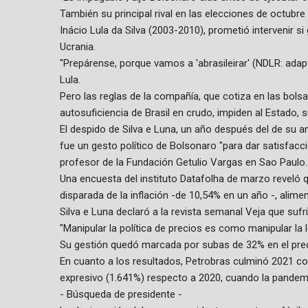
También su principal rival en las elecciones de octubre 
Inácio Lula da Silva (2003-2010), prometió intervenir s
Ucrania.
"Prepárense, porque vamos a 'abrasileirar' (NDLR: adapta
Lula.
Pero las reglas de la compañía, que cotiza en las bols
autosuficiencia de Brasil en crudo, impiden al Estado, su
El despido de Silva e Luna, un año después del de su
fue un gesto político de Bolsonaro "para dar satisfacci
profesor de la Fundación Getulio Vargas en Sao Paulo.
Una encuesta del instituto Datafolha de marzo reveló q
disparada de la inflación -de 10,54% en un año -, alime
Silva e Luna declaró a la revista semanal Veja que sufr
"Manipular la política de precios es como manipular la 
Su gestión quedó marcada por subas de 32% en el precio
En cuanto a los resultados, Petrobras culminó 2021 c
expresivo (1.641%) respecto a 2020, cuando la pandem
- Búsqueda de presidente -