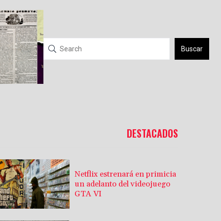
Buscar
DESTACADOS
Netflix estrenará en primicia
un adelanto del videojuego
GTA VI