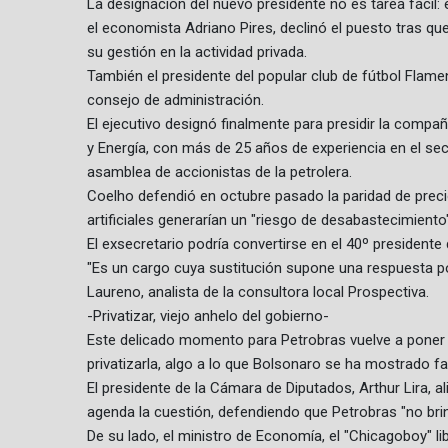
La designación del nuevo presidente no es tarea fácil
el economista Adriano Pires, declinó el puesto tras que
su gestión en la actividad privada.
También el presidente del popular club de fútbol Flamen
consejo de administración.
El ejecutivo designó finalmente para presidir la compa
y Energía, con más de 25 años de experiencia en el sect
asamblea de accionistas de la petrolera.
Coelho defendió en octubre pasado la paridad de prec
artificiales generarían un "riesgo de desabastecimiento"
El exsecretario podría convertirse en el 40º presidente 
"Es un cargo cuya sustitución supone una respuesta polí
Laureno, analista de la consultora local Prospectiva.
-Privatizar, viejo anhelo del gobierno-
Este delicado momento para Petrobras vuelve a poner s
privatizarla, algo a lo que Bolsonaro se ha mostrado fa
El presidente de la Cámara de Diputados, Arthur Lira, a
agenda la cuestión, defendiendo que Petrobras "no brin
De su lado, el ministro de Economía, el "Chicagoboy" l