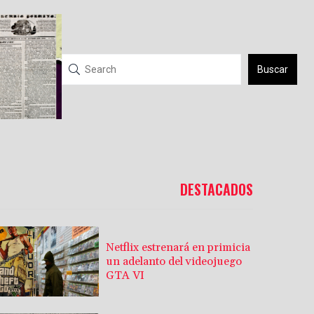
Buscar
DESTACADOS
Netflix estrenará en primicia
un adelanto del videojuego
GTA VI