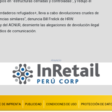
pos en "estructuras cerradas y controladas", y redujo el
rdaderos refugiados+, lleva a cabo devoluciones crueles de
ias similares", denuncia Bill Frelick de HRW.
E y del ACNUR, desmiente las alegaciones de devolución ilegal
dios de comunicación.
Anuncio
E DE IMPRENTA
PUBLICIDAD
CONDICIONES DE USO
PROTECCIÓN DE DAT