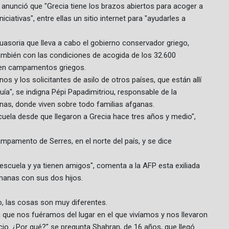
anunció que "Grecia tiene los brazos abiertos para acoger a
ciativas", entre ellas un sitio internet para "ayudarles a
suasoria que lleva a cabo el gobierno conservador griego,
también con las condiciones de acogida de los 32.600
s en campamentos griegos.
os y los solicitantes de asilo de otros países, que están allí
a", se indigna Pépi Papadimitriou, responsable de la
as, donde viven sobre todo familias afganas.
uela desde que llegaron a Grecia hace tres años y medio",
mpamento de Serres, en el norte del país, y se dice
escuela y ya tienen amigos", comenta a la AFP esta exiliada
emanas con sus dos hijos.
, las cosas son muy diferentes.
 que nos fuéramos del lugar en el que vivíamos y nos llevaron
o. ¿Por qué?" se pregunta Shahran, de 16 años, que llegó