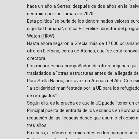
hace un año a Serres, después de dos años en la "selv
destruido por las llamas en 2020.
Esta política "se burla de los denominados valores e
dignidad humana", critica Bill Frelick, director del pr
Watch (HRW).
Hasta ahora llegaron a Grecia más de 17.000 ucranian
otro en Elefsina, cerca de Atenas, que "se está renov
directora.
Los menores no acompañados de otros orígenes que e
trasladados a "otras estructuras antes de la llegada de 
Para Stella Nanou, portavoz en Atenas del Alto Comis
"la solidaridad manifestada por la UE para los refugiad
de refugiados".
Según ella, es la prueba de que la UE puede "tener un e
Principal puerta de entrada de los exiliados en Europa 
reducción de las llegadas desde que asumió el gobiern
tres años.
En enero, el número de migrantes en los campos se red