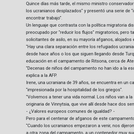
Quince días más tarde, el mismo ministro conservador 
los ucranianos desplazados" y presentó una serie de "ini
encontrar trabajo".
Un lenguaje que contrasta con la política migratoria di
preocupado por "reducir los flujos" migratorios, pero 
solicitantes de asilo, en su mayoría afganos, alojado
"Hay una clara separación entre los refugiados ucranian
desde hace años o los que siguen llegando desde Turquí
educación en el campamento de Ritsona, cerca de Aten
"Decenas de niños del campamento no han ido a la esc
explica a la AFP.
Irene, una ucraniana de 39 años, se encuentra en un ca
"impresionada por la hospitalidad de los griegos".
"Volvemos a tener una vida normal. Los niños van a la 
originaria de Vinnytsia, que vive allí desde hace dos s
- ¿Valores europeos comunes de igualdad? -
Pero para el centenar de afganos de este campamento
"Cuando los ucranianos empezaron a venir, nos dijeron
a otra zona del campamento, a un contenedor muy suci