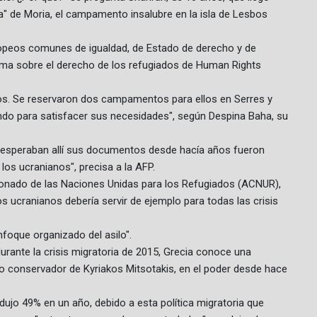
a" de Moria, el campamento insalubre en la isla de Lesbos
uropeos comunes de igualdad, de Estado de derecho y de
ograma sobre el derecho de los refugiados de Human Rights
os. Se reservaron dos campamentos para ellos en Serres y
ando para satisfacer sus necesidades", según Despina Baha, su
speraban allí sus documentos desde hacía años fueron
los ucranianos", precisa a la AFP.
ionado de las Naciones Unidas para los Refugiados (ACNUR),
os ucranianos debería servir de ejemplo para todas las crisis
nfoque organizado del asilo".
durante la crisis migratoria de 2015, Grecia conoce una
o conservador de Kyriakos Mitsotakis, en el poder desde hace
ujo 49% en un año, debido a esta política migratoria que