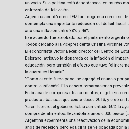
un vacío. Si la política está desordenada, es mucho má
entrevista de televisión.
Argentina acordó con el FMI un programa crediticio de 
contempla una importante reducción del déficit fiscal,
año una inflación entre 38% y 48%.
Ese acuerdo fue aprobado por el parlamento argentino,
Todos cercano a la vicepresidenta Cristina Kirchner vo
El economista Víctor Beker, director del Centro de Est
Belgrano, atribuyó la disparada de la inflación al imp
educación, pero también al efecto que tuvo "el increm
la guerra en Ucrania".
"Como si esto fuera poco, se agregó el anuncio por pa
contra la inflación'. Ello generó remarcaciones prevent
En busca de compensar los aumentos, el gobierno ren
productos básicos, que existe desde 2013, y creó un fon
Ya en febrero, el gobierno había aumentado 50% la ayud
compra de alimentos, llevándola a unos 6.000 pesos (
Argentina experimenta una reactivación de la econom
años de recesión, pero esa cifra se ve opacada por la a