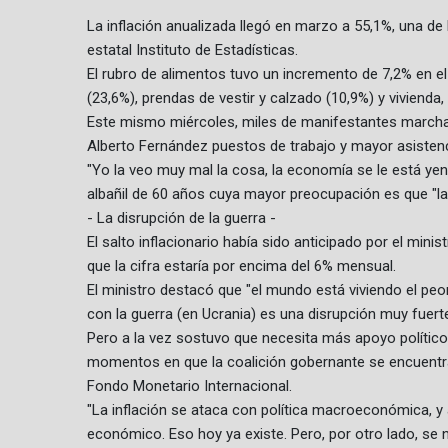
La inflación anualizada llegó en marzo a 55,1%, una de
estatal Instituto de Estadísticas.
El rubro de alimentos tuvo un incremento de 7,2% en 
(23,6%), prendas de vestir y calzado (10,9%) y vivienda, 
Este mismo miércoles, miles de manifestantes marchar
Alberto Fernández puestos de trabajo y mayor asistenc
"Yo la veo muy mal la cosa, la economía se le está ye
albañil de 60 años cuya mayor preocupación es que "la
- La disrupción de la guerra -
El salto inflacionario había sido anticipado por el mi
que la cifra estaría por encima del 6% mensual.
El ministro destacó que "el mundo está viviendo el pe
con la guerra (en Ucrania) es una disrupción muy fuert
Pero a la vez sostuvo que necesita más apoyo polític
momentos en que la coalición gobernante se encuentra
Fondo Monetario Internacional.
"La inflación se ataca con política macroeconómica, y
económico. Eso hoy ya existe. Pero, por otro lado, se 