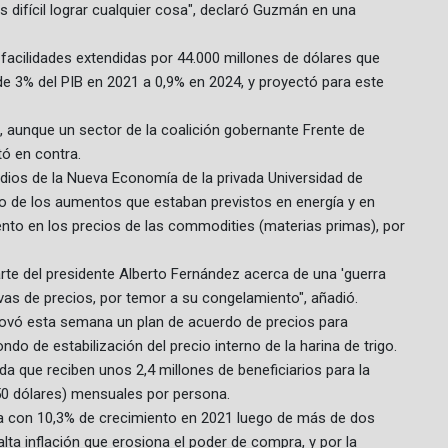
s difícil lograr cualquier cosa", declaró Guzmán en una
facilidades extendidas por 44.000 millones de dólares que
 de 3% del PIB en 2021 a 0,9% en 2024, y proyectó para este
 aunque un sector de la coalición gobernante Frente de
tó en contra.
udios de la Nueva Economía de la privada Universidad de
acto de los aumentos que estaban previstos en energía y en
ento en los precios de las commodities (materias primas), por
rte del presidente Alberto Fernández acerca de una 'guerra
ivas de precios, por temor a su congelamiento", añadió.
ovó esta semana un plan de acuerdo de precios para
do de estabilización del precio interno de la harina de trigo.
a que reciben unos 2,4 millones de beneficiarios para la
50 dólares) mensuales por persona.
ía con 10,3% de crecimiento en 2021 luego de más de dos
lta inflación que erosiona el poder de compra, y por la