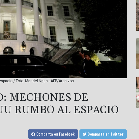
spacio / Foto: Mandel Ngan - AFP/Archivos
D: MECHONES DE
UU RUMBO AL ESPACIO
Comparta
en Facebook
Comparta
en Twitter