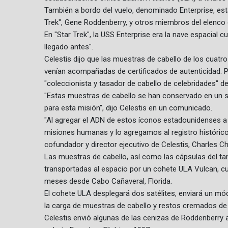
También a bordo del vuelo, denominado Enterprise, est
Trek", Gene Roddenberry, y otros miembros del elenco d
En "Star Trek", la USS Enterprise era la nave espacial
llegado antes".
Celestis dijo que las muestras de cabello de los cuat
venían acompañadas de certificados de autenticidad. P
"coleccionista y tasador de cabello de celebridades" d
"Estas muestras de cabello se han conservado en un si
para esta misión", dijo Celestis en un comunicado.
"Al agregar el ADN de estos íconos estadounidenses a
misiones humanas y lo agregamos al registro histórico 
cofundador y director ejecutivo de Celestis, Charles Ch
Las muestras de cabello, así como las cápsulas del t
transportadas al espacio por un cohete ULA Vulcan, c
meses desde Cabo Cañaveral, Florida.
El cohete ULA desplegará dos satélites, enviará un mód
la carga de muestras de cabello y restos cremados de 
Celestis envió algunas de las cenizas de Roddenberry a 