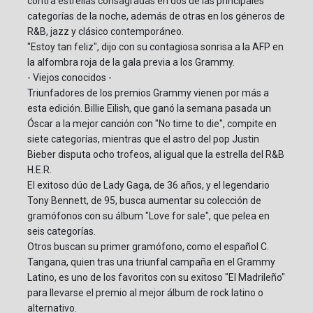
contra estrellas consagradas en dos de las principales
categorías de la noche, además de otras en los géneros de
R&B, jazz y clásico contemporáneo.
"Estoy tan feliz", dijo con su contagiosa sonrisa a la AFP en
la alfombra roja de la gala previa a los Grammy.
- Viejos conocidos -
Triunfadores de los premios Grammy vienen por más a
esta edición. Billie Eilish, que ganó la semana pasada un
Óscar a la mejor canción con "No time to die", compite en
siete categorías, mientras que el astro del pop Justin
Bieber disputa ocho trofeos, al igual que la estrella del R&B
H.E.R.
El exitoso dúo de Lady Gaga, de 36 años, y el legendario
Tony Bennett, de 95, busca aumentar su colección de
gramófonos con su álbum "Love for sale", que pelea en
seis categorías.
Otros buscan su primer gramófono, como el español C.
Tangana, quien tras una triunfal campaña en el Grammy
Latino, es uno de los favoritos con su exitoso "El Madrileño"
para llevarse el premio al mejor álbum de rock latino o
alternativo.