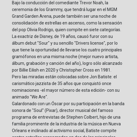
Bajo la conducción del comediante Trevor Noah, la
ceremonia de los Grammy, que tendrá lugar en el MGM
Grand Garden Arena, puede también ser una noche de
consolidación de estrellas en ascenso, como la sensación
del pop Olivia Rodrigo, quien compite en siete categorías.
La exactriz de Disney, de 19 años, causó furor con su
álbum debut "Sour" y su sencillo "Drivers license", por lo
que tiene la oportunidad de llevarse los cuatro principales
gramófonos en una misma noche (mejor nuevo artista,
álbum, grabación y canción del año), logro sólo alcanzado
por Billie Eilish en 2020 y Christopher Cross en 1981.
Pero las miradas están colocadas sobre Jon Batiste: el
carismático jazzista de 35 años que conquistó once
nominaciones -el mayor número de esta edición- con su
animado "We Are".
Galardonado con un Óscar por su participación en la banda
sonora de "Soul" (Pixar), director musical del famoso
programa de entrevistas de Stephen Colbert, hijo de una
familia prominente de la industria de la música en Nueva
Orleans e inclinado al activismo social, Batiste compite