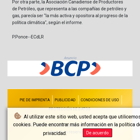
Por otra parte, la Asociación Canadiense de Productores
de Petróleo, que representa a las compañías de petróleo y
gas, parecía ser "la más activa y opositora al progreso de la
política climática", según el informe.
P.Ponce--ECdLR
Anuncio
PIE DE IMPRENTA
PUBLICIDAD
CONDICIONES DE USO
PROTECCIÓN DE DATOS
Al utilizar este sitio web, usted acepta que utilicemo
cookies. Puede encontrar más información en la política d
© El Comercio De La República - 2026 - Todos los
derechos reservados
privacidad.
De acuerdo