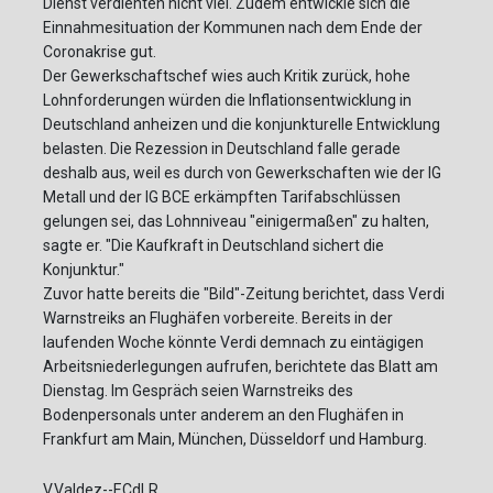
Dienst verdienten nicht viel. Zudem entwickle sich die
Einnahmesituation der Kommunen nach dem Ende der
Coronakrise gut.
Der Gewerkschaftschef wies auch Kritik zurück, hohe
Lohnforderungen würden die Inflationsentwicklung in
Deutschland anheizen und die konjunkturelle Entwicklung
belasten. Die Rezession in Deutschland falle gerade
deshalb aus, weil es durch von Gewerkschaften wie der IG
Metall und der IG BCE erkämpften Tarifabschlüssen
gelungen sei, das Lohnniveau "einigermaßen" zu halten,
sagte er. "Die Kaufkraft in Deutschland sichert die
Konjunktur."
Zuvor hatte bereits die "Bild"-Zeitung berichtet, dass Verdi
Warnstreiks an Flughäfen vorbereite. Bereits in der
laufenden Woche könnte Verdi demnach zu eintägigen
Arbeitsniederlegungen aufrufen, berichtete das Blatt am
Dienstag. Im Gespräch seien Warnstreiks des
Bodenpersonals unter anderem an den Flughäfen in
Frankfurt am Main, München, Düsseldorf und Hamburg.
V.Valdez--ECdLR