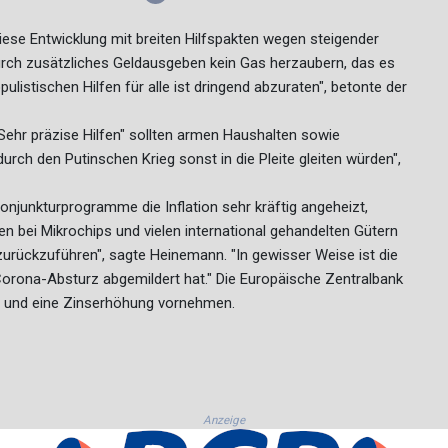
se Entwicklung mit breiten Hilfspakten wegen steigender
urch zusätzliches Geldausgeben kein Gas herzaubern, das es
listischen Hilfen für alle ist dringend abzuraten", betonte der
 "Sehr präzise Hilfen" sollten armen Haushalten sowie
rch den Putinschen Krieg sonst in die Pleite gleiten würden",
njunkturprogramme die Inflation sehr kräftig angeheizt,
n bei Mikrochips und vielen international gehandelten Gütern
urückzuführen", sagte Heinemann. "In gewisser Weise ist die
en Corona-Absturz abgemildert hat." Die Europäische Zentralbank
n und eine Zinserhöhung vornehmen.
Anzeige