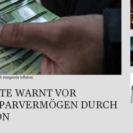
 steigende Inflation
TE WARNT VOR
SPARVERMÖGEN DURCH
ON