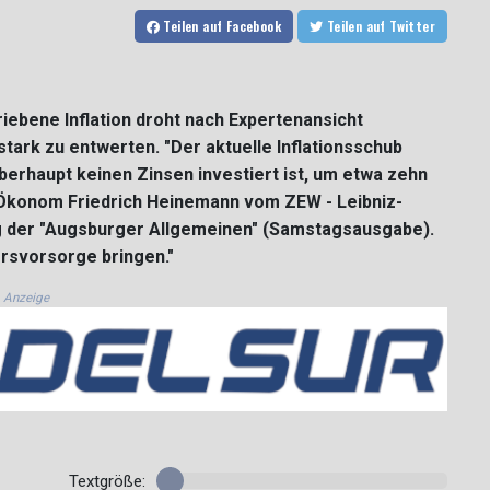
Teilen
auf Facebook
Teilen
auf Twitter
iebene Inflation droht nach Expertenansicht
rk zu entwerten. "Der aktuelle Inflationsschub
erhaupt keinen Zinsen investiert ist, um etwa zehn
 Ökonom Friedrich Heinemann vom ZEW - Leibniz-
g der "Augsburger Allgemeinen" (Samstagsausgabe).
tersvorsorge bringen."
Anzeige
Textgröße: