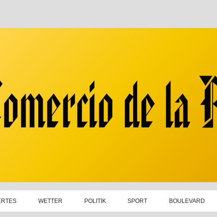
ERTES
WETTER
POLITIK
SPORT
BOULEVARD