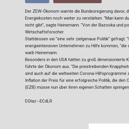
Der ZEW-Ökonom warnte die Bundesregierung davor, die
Energiekosten noch weiter zu verstärken. "Man kann d
nicht gibt", sagte Heinemann. "Von der Bazooka und popu
Wirtschaftsforscher.
Stattdessen sei "eine sehr zielgenaue Politik" gefragt.
energieintensiven Unternehmen zu Hilfe kommen, "die du
warb Heinemann.
Besonders in den USA hätten zu groß dimensionierte Ko
führte der Ökonom aus. "Die preistreibenden Knappheite
sind auch auf die weltweiten Corona-Hilfsprogramme z
Inflation der Preis für eine erfolgreiche Politik, die d
(EZB) müsse nun über ihren eigenen Schatten springe
D.Díaz--ECdLR