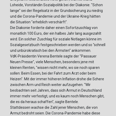
Loheide, Vorständin Sozialpolitik bei der Diakonie. "Schon
lange" sei der Regelsatz in der Grundsicherung zu niedrig
und die Corona-Pandemie und der Ukraine-Krieg hätten
die Situation "erheblich verschärft".
Die Diakonie forderte daher einen Sofortzuschlag von
monatlich 100 Euro, der ein halbes Jahr lang ausgezahlt
wird. Ein solcher Zuschlag für soziale Notlagen könne im
Sozialgesetzbuch festgeschrieben werden und so "schnell
und unbürokratisch bei den Ärmsten" ankommen.
VdK-Präsidentin Verena Bentele sagte der "Passauer
Neuen Presse", viele Menschen, besonders jene mit
kleinen Renten, "wissen nicht mehr, wo sie noch sparen
sollen: Beim Essen, bei der Fahrt zum Arzt oder beim
Heizen". Mit der immer höheren Inflation drohe die Schere
zwischen Arm und Reich weiter aufzugehen. "Wir
beobachten seit Jahren, dass sich Armut in Deutschland
immer mehr verfestigt, und es kaum noch Menschen gibt,
die es da heraus schaffen", sagte Bentele.
Stattdessen wachse die Zahl jener Menschen, die von
Armut bedroht seien. Die Corona-Pandemie habe diese