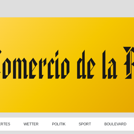
ERTES
WETTER
POLITIK
SPORT
BOULEVARD