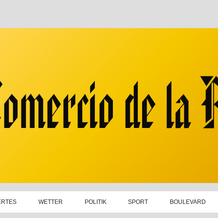
ERTES
WETTER
POLITIK
SPORT
BOULEVARD