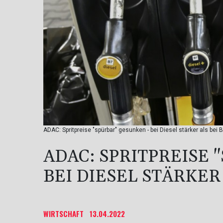
ADAC: Spritpreise "spürbar" gesunken - bei Diesel stärker als bei
ADAC: SPRITPREISE 
BEI DIESEL STÄRKER
WIRTSCHAFT
13.04.2022