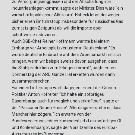
zu Versorgungsengpässen und der Abschaltung von
Industrieanlagen kommt, sagte der Minister. Dies wäre "ein
wirtschaftspolitischer Albtraum". Habeck lehnt deswegen
bisher einen Einfuhrstopp insbesondere für russisches Gas
zum jetzigen Zeitpunkt ab, will die Importe aber
schrittweise reduzieren.
Auch DGB-Chef Reiner Hoffmann warnte bei einem
Embargo vor Arbeitsplatzverlusten in Deutschland. "Es
würde deutliche Einbrüche auf dem Arbeitsmarkt mit sich
bringen, wenn wir beispielsweise davon ausgehen, dass
die Stahlproduktion zum Erliegen kommt", sagte er am
Donnerstag der ARD. Ganze Lieferketten würden dann
zusammenbrechen.
Für einen Lieferstopp warb dagegen erneut der Grünen-
Politiker Anton Hofreiter. "Ich halte ein sofortiges
Gasembargo auch für möglich und verkraftbar", sagte er
der "Passauer Neuen Presse". Allerdings verstehe er, dass
Mancher hier zögere. "Ich erwarte von der
Bundesregierung jedoch zumindest jetzt ein sofortiges Öl-
und Kohleembargo", sagte der Vorsitzende des Europa-
Ausschusses im Bundestag.