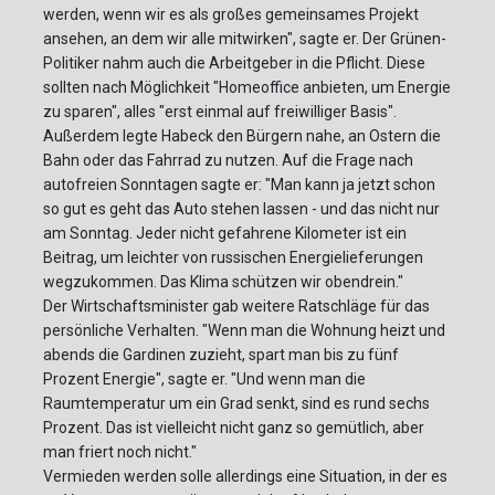
werden, wenn wir es als großes gemeinsames Projekt
ansehen, an dem wir alle mitwirken", sagte er. Der Grünen-
Politiker nahm auch die Arbeitgeber in die Pflicht. Diese
sollten nach Möglichkeit "Homeoffice anbieten, um Energie
zu sparen", alles "erst einmal auf freiwilliger Basis".
Außerdem legte Habeck den Bürgern nahe, an Ostern die
Bahn oder das Fahrrad zu nutzen. Auf die Frage nach
autofreien Sonntagen sagte er: "Man kann ja jetzt schon
so gut es geht das Auto stehen lassen - und das nicht nur
am Sonntag. Jeder nicht gefahrene Kilometer ist ein
Beitrag, um leichter von russischen Energielieferungen
wegzukommen. Das Klima schützen wir obendrein."
Der Wirtschaftsminister gab weitere Ratschläge für das
persönliche Verhalten. "Wenn man die Wohnung heizt und
abends die Gardinen zuzieht, spart man bis zu fünf
Prozent Energie", sagte er. "Und wenn man die
Raumtemperatur um ein Grad senkt, sind es rund sechs
Prozent. Das ist vielleicht nicht ganz so gemütlich, aber
man friert noch nicht."
Vermieden werden solle allerdings eine Situation, in der es