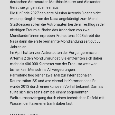
deutschen Astronauten Matthias Maurer und Alexander
Gerst, sie gingen aber leer aus.
Die für Ende 2027 geplante Mission Artemis 3 geht nicht
wie ursprünglich von der Nasa angekündigt zum Mond.
Stattdessen sollen die Astronauten bei dem Testflug in der
niedrigen Erdumlaufbahn das Andocken von zwei
Mondlandefähren erproben. Frühestens 2028 strebt die
Nasa dann die erste bemannte Mondlandung seit gut 50
Jahren an.
Im April hatten vier Astronauten der Vorgängermission
Artemis 2 den Mond umrundet. Sie entfernten sich dabei
mehr als 406.000 Kilometer von der Erde - so weit war
bisher kein Mensch ins All vorgedrungen.
Parmitano flog bisher zwei Mal zur Internationalen
Raumstation ISS und war einmal ihr Kommandant. Er
wurde 2013 durch einen kuriosen Vorfall bekannt. Damals
füllte sich sich sein Helm bei einem sogenannten
Weltraumspaziergang durch einen technischen Defekt mit
Wasser, der Italiener ertrank dabei fast.