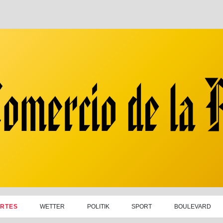
RTES
WETTER
POLITIK
SPORT
BOULEVARD