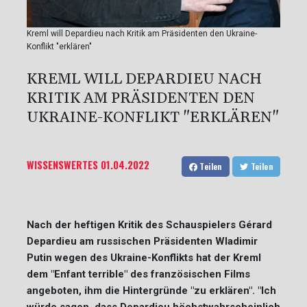
Kreml will Depardieu nach Kritik am Präsidenten den Ukraine-
Konflikt "erklären"
KREML WILL DEPARDIEU NACH
KRITIK AM PRÄSIDENTEN DEN
UKRAINE-KONFLIKT "ERKLÄREN"
WISSENSWERTES
01.04.2022
Teilen
Teilen
Nach der heftigen Kritik des Schauspielers Gérard
Depardieu am russischen Präsidenten Wladimir
Putin wegen des Ukraine-Konflikts hat der Kreml
dem "Enfant terrible" des französischen Films
angeboten, ihm die Hintergründe "zu erklären". "Ich
würde sagen, dass Depardieu höchstwahrscheinlich